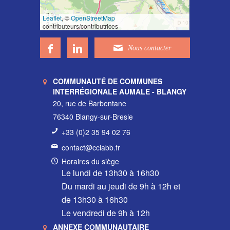
3 km
Leaflet
, ©
OpenStreetMap
3 mi
contributeurs/contributrices
COMMUNAUTÉ DE COMMUNES
INTERRÉGIONALE AUMALE - BLANGY
20, rue de Barbentane
76340 Blangy-sur-Bresle
+33 (0)2 35 94 02 76
contact@cciabb.fr
Horaires du siège
Le lundi de 13h30 à 16h30
Du mardi au jeudi de 9h à 12h et
de 13h30 à 16h30
Le vendredi de 9h à 12h
ANNEXE COMMUNAUTAIRE