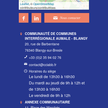
3 km
Leaflet
, ©
OpenStreetMap
3 mi
contributeurs/contributrices
COMMUNAUTÉ DE COMMUNES
INTERRÉGIONALE AUMALE - BLANGY
20, rue de Barbentane
76340 Blangy-sur-Bresle
+33 (0)2 35 94 02 76
contact@cciabb.fr
Horaires du siège
Le lundi de 13h30 à 16h30
Du mardi au jeudi de 9h à 12h et
de 13h30 à 16h30
Le vendredi de 9h à 12h
ANNEXE COMMUNAUTAIRE
11, Place des Marchés