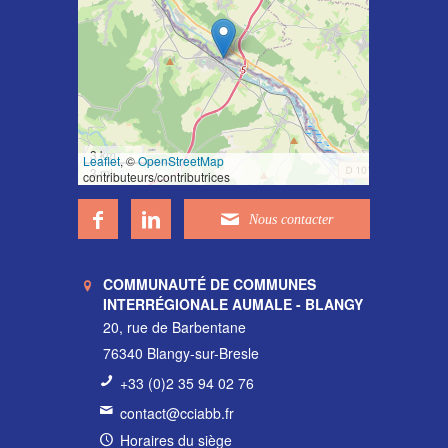
3 km
Leaflet
, ©
OpenStreetMap
3 mi
contributeurs/contributrices
COMMUNAUTÉ DE COMMUNES
INTERRÉGIONALE AUMALE - BLANGY
20, rue de Barbentane
76340 Blangy-sur-Bresle
+33 (0)2 35 94 02 76
contact@cciabb.fr
Horaires du siège