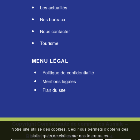
Les actualités
Nos bureaux
Nous contacter
Tourisme
MENU LÉGAL
Politique de confidentialité
Mentions légales
Plan du site
Copyright Communauté de communes Aumale –
Notre site utilise des cookies. Ceci nous permets d'obtenir des
Blangy / Agence web :
statistiques de visites sur nos internautes.
Le Plus Du Web