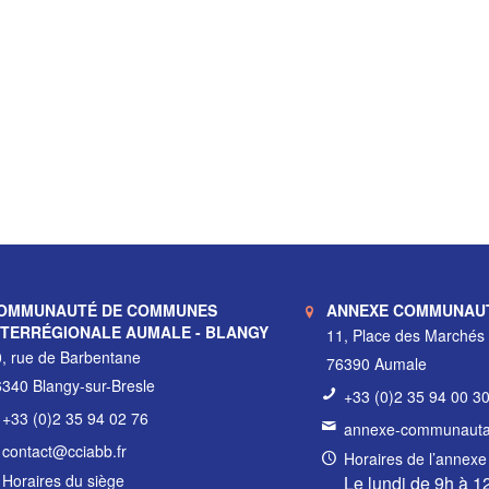
OMMUNAUTÉ DE COMMUNES
ANNEXE COMMUNAU
NTERRÉGIONALE AUMALE - BLANGY
11, Place des Marchés
, rue de Barbentane
76390 Aumale
340 Blangy-sur-Bresle
+33 (0)2 35 94 00 3
+33 (0)2 35 94 02 76
annexe-communautai
contact@cciabb.fr
Horaires de l’annexe
Horaires du siège
Le lundi de 9h à 1