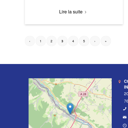
Lire la suite
‹
1
2
4
5
›
»
3
C
I
20
76