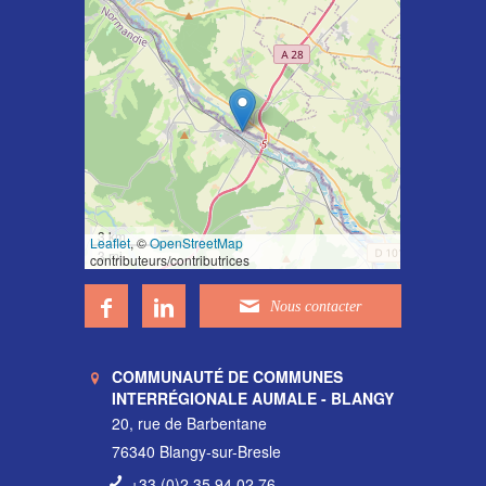
3 km
Leaflet
, ©
OpenStreetMap
3 mi
contributeurs/contributrices
COMMUNAUTÉ DE COMMUNES
INTERRÉGIONALE AUMALE - BLANGY
20, rue de Barbentane
76340 Blangy-sur-Bresle
+33 (0)2 35 94 02 76