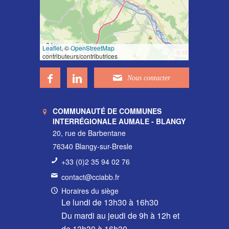
3 km
Leaflet
, ©
OpenStreetMap
3 mi
contributeurs/contributrices
COMMUNAUTÉ DE COMMUNES
INTERRÉGIONALE AUMALE - BLANGY
20, rue de Barbentane
76340 Blangy-sur-Bresle
+33 (0)2 35 94 02 76
contact@cciabb.fr
Horaires du siège
Le lundi de 13h30 à 16h30
Du mardi au jeudi de 9h à 12h et
de 13h30 à 16h30