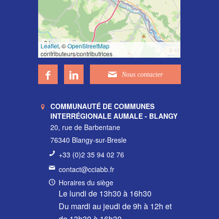
3 km
Leaflet
, ©
OpenStreetMap
3 mi
contributeurs/contributrices
COMMUNAUTÉ DE COMMUNES
INTERRÉGIONALE AUMALE - BLANGY
20, rue de Barbentane
76340 Blangy-sur-Bresle
+33 (0)2 35 94 02 76
contact@cciabb.fr
Horaires du siège
Le lundi de 13h30 à 16h30
Du mardi au jeudi de 9h à 12h et
de 13h30 à 16h30