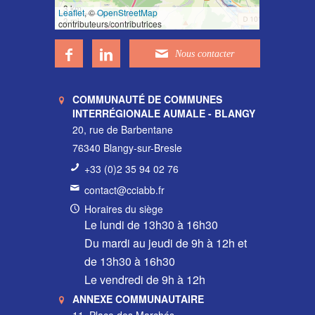
3 km
Leaflet
, ©
OpenStreetMap
3 mi
contributeurs/contributrices
COMMUNAUTÉ DE COMMUNES
INTERRÉGIONALE AUMALE - BLANGY
20, rue de Barbentane
76340 Blangy-sur-Bresle
+33 (0)2 35 94 02 76
contact@cciabb.fr
Horaires du siège
Le lundi de 13h30 à 16h30
Du mardi au jeudi de 9h à 12h et
de 13h30 à 16h30
Le vendredi de 9h à 12h
ANNEXE COMMUNAUTAIRE