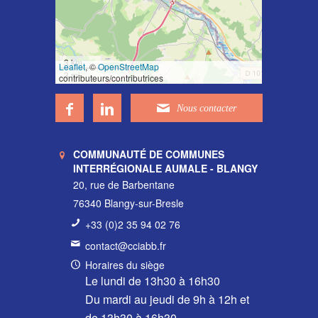
3 km
Leaflet
, ©
OpenStreetMap
3 mi
contributeurs/contributrices
COMMUNAUTÉ DE COMMUNES
INTERRÉGIONALE AUMALE - BLANGY
20, rue de Barbentane
76340 Blangy-sur-Bresle
+33 (0)2 35 94 02 76
contact@cciabb.fr
Horaires du siège
Le lundi de 13h30 à 16h30
Du mardi au jeudi de 9h à 12h et
de 13h30 à 16h30