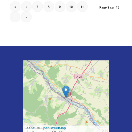
«
‹
7
8
10
11
9
Page 9 sur 13
›
»
3 km
Leaflet
, ©
OpenStreetMap
3 mi