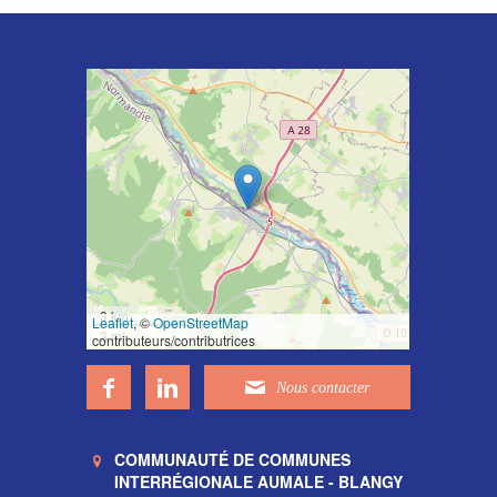
3 km
Leaflet
, ©
OpenStreetMap
3 mi
contributeurs/contributrices
COMMUNAUTÉ DE COMMUNES
INTERRÉGIONALE AUMALE - BLANGY