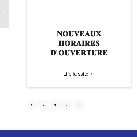
CONSULTATION
CITOYENNE : Enquête
sur l’usage du vélo
𝐍𝐎𝐔𝐕𝐄𝐀𝐔𝐗
𝐇𝐎𝐑𝐀𝐈𝐑𝐄𝐒
𝐃’𝐎𝐔𝐕𝐄𝐑𝐓𝐔𝐑𝐄
Lire la suite
2
3
›
»
1