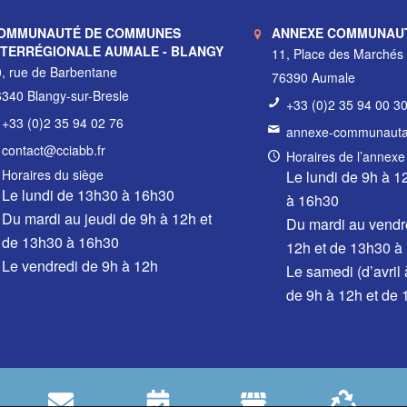
OMMUNAUTÉ DE COMMUNES
ANNEXE COMMUNAU
NTERRÉGIONALE AUMALE - BLANGY
11, Place des Marchés
, rue de Barbentane
76390 Aumale
340 Blangy-sur-Bresle
+33 (0)2 35 94 00 3
+33 (0)2 35 94 02 76
annexe-communautai
contact@cciabb.fr
Horaires de l’annexe
Horaires du siège
Le lundi de 9h à 1
Le lundi de 13h30 à 16h30
à 16h30
Du mardi au jeudi de 9h à 12h et
Du mardi au vendr
de 13h30 à 16h30
12h et de 13h30 à
Le vendredi de 9h à 12h
Le samedi (d’avril
de 9h à 12h et de
ommunauté de communes Aumale – Blangy / Agence web :