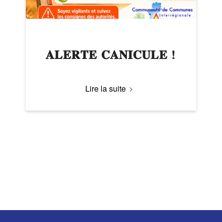
𝐀𝐋𝐄𝐑𝐓𝐄 𝐂𝐀𝐍𝐈𝐂𝐔𝐋𝐄 !
Lire la suite