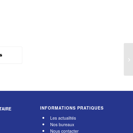
Dé
ré
INFORMATIONS PRATIQUES
TAIRE
Les actualités
Nos bureaux
Nous contacter
0