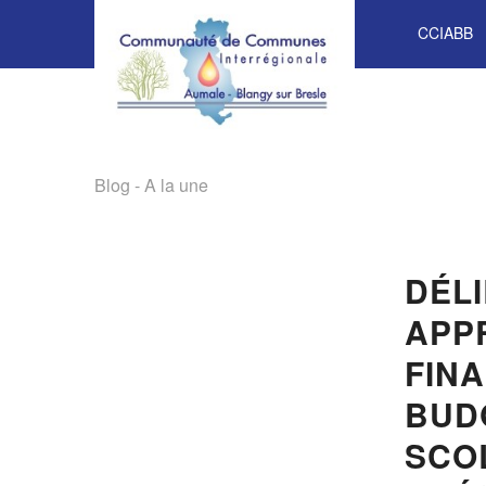
CCIABB
Blog - A la une
DÉLI
APP
FINA
BUD
SCO