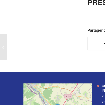
PRÉ
Partager c
Délibération 2025-17 – Projet de mise
en place du télétravail –...
C
I
20
76