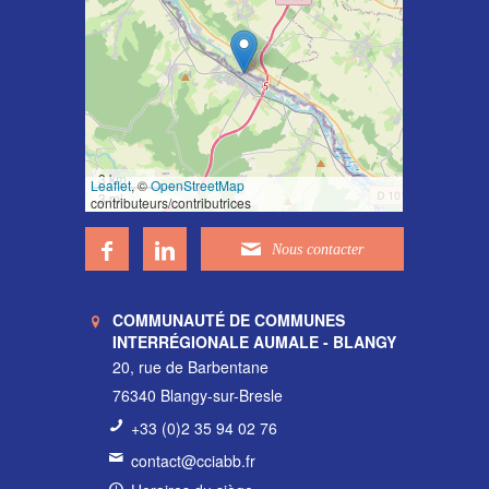
3 km
Leaflet
, ©
OpenStreetMap
3 mi
contributeurs/contributrices
COMMUNAUTÉ DE COMMUNES
INTERRÉGIONALE AUMALE - BLANGY
20, rue de Barbentane
76340 Blangy-sur-Bresle
+33 (0)2 35 94 02 76
contact@cciabb.fr