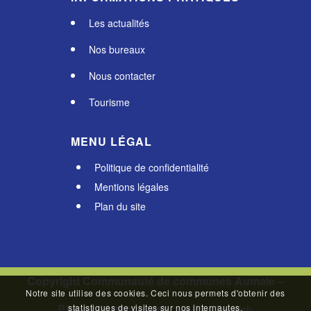
Les actualités
Nos bureaux
Nous contacter
Tourisme
MENU LÉGAL
Politique de confidentialité
Mentions légales
Plan du site
Copyright Communauté de communes Aumale –
Notre site utilise des cookies. Ceci nous permets d'obtenir des
Blangy / Agence web :
statistiques de visites sur nos internautes.
Le Plus Du Web