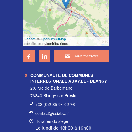
3 km
Leaflet
, ©
OpenStreetMap
3 mi
contributeurs/contributrices
COMMUNAUTÉ DE COMMUNES
INTERRÉGIONALE AUMALE - BLANGY
20, rue de Barbentane
76340 Blangy-sur-Bresle
+33 (0)2 35 94 02 76
contact@cciabb.fr
Horaires du siège
Le lundi de 13h30 à 16h30