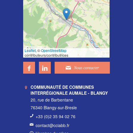
3 km
Leaflet
, ©
OpenStreetMap
3 mi
contributeurs/contributrices
COMMUNAUTÉ DE COMMUNES
INTERRÉGIONALE AUMALE - BLANGY
20, rue de Barbentane
76340 Blangy-sur-Bresle
+33 (0)2 35 94 02 76
contact@cciabb.fr