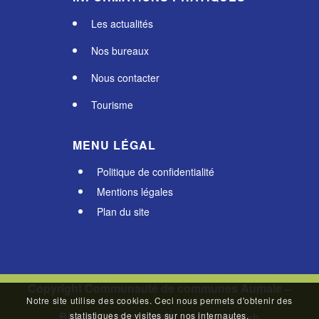
Les actualités
Nos bureaux
Nous contacter
Tourisme
MENU LÉGAL
Politique de confidentialité
Mentions légales
Plan du site
Copyright Communauté de communes Aumale –
Notre site utilise des cookies. Ceci nous permets d'obtenir des
Blangy / Agence web :
statistiques de visites sur nos internautes.
Le Plus Du Web